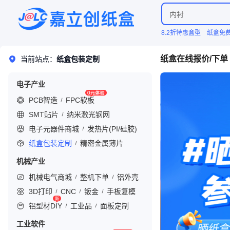
内衬
纸盒计价下单
8.2折特惠盒型
纸盒免
嘉立创纸盒官网
纸盒在线报价/下单
当前站点：
纸盒包装定制
电子产业
PCB智造
FPC软板
SMT贴片
纳米激光钢网
电子元器件商城
发热片(PI/硅胶)
纸盒包装定制
精密金属薄片
机械产业
机械电气商城
整机下单
铝外壳
3D打印
CNC
钣金
手板复模
铝型材DIY
工业品
面板定制
工业软件