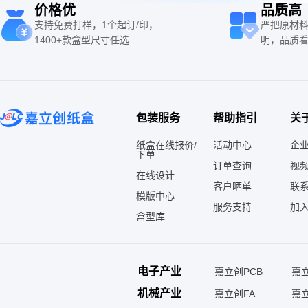
价格优
品质高
支持免费打样，1个起订/印，
严把原材
1400+款盒型尺寸任选
明，品质
包装服务
帮助指引
关
纸盒在线报价/
活动中心
企
下单
订单查询
视
在线设计
客户晒单
联
模版中心
服务支持
加
盒型库
电子产业
嘉立创PCB
嘉立
机械产业
嘉立创FA
嘉立