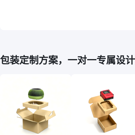
包装定制方案，一对一专属设计
7***364A
7***497A
5.0
质量很好，比淘
嘿嘿，打的图片颜色会加到底色上，减少灰
后续又需要会再来
色调，嗯这个黄皮纸没有白色。总体可以棒
的很。。