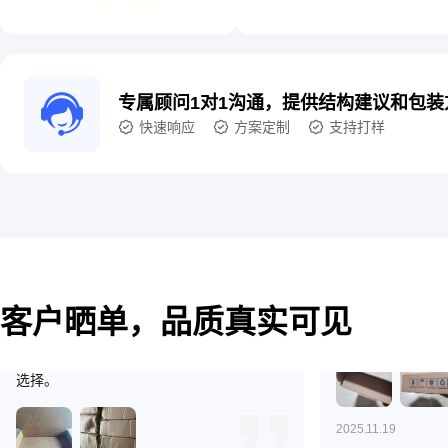
2025.12.07
2025.08.10
1***2331A
1***4563A
5.0
专属顾问1对1沟通，提供结构建议和包装
厚实，价格公道，五星好评!
纸盒收到了，质量太好了，很喜欢嘉立创，
快速响应
方案定制
支持打样
设计纸盒很方便，尺寸精准，打印清晰，交
期快，国牛材质厚实，
2025.11.29
2026.07.25
7***19W
1***2942A
5.0
客户晒单，品质真实可见
纸盒质量很好，很
够硬，交付时间也快，价格合适，很不错的
选择。
2025.11.19