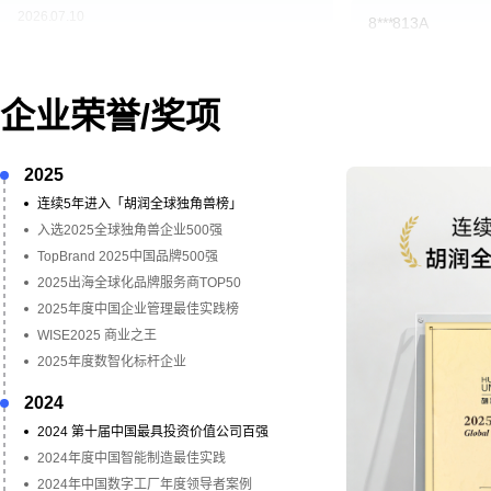
2026.07.10
8***813A
一如既往的完美
8***813A
5.0
好，包装结实，售
企业荣誉/奖项
一直返单，一如既往的放心，继续
2025
2025.11.04
连续5年进入「胡润全球独角兽榜」
2026.07.10
入选2025全球独角兽企业500强
5***331G
TopBrand 2025中国品牌500强
2025出海全球化品牌服务商TOP50
5***732A
5.0
质量很好，纸板
2025年度中国企业管理最佳实践榜
快！
嘉立创纸盒质量杠杠的，破损率明显下降，
WISE2025 商业之王
价格也和外面差不多，质量靠谱，帮帮硬，
2025年度数智化标杆企业
以后一直就认定他了
2024
2024 第十届中国最具投资价值公司百强
2025.10.30
2024年度中国智能制造最佳实践
2026.06.09
2024年中国数字工厂年度领导者案例