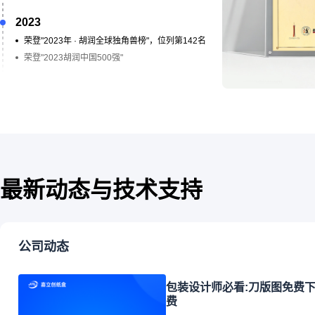
9***926A
2023
嘉立创纸盒是依
荣登"2023年 · 胡润全球独角兽榜"，位列第142名
站式包装解决方
荣登"2023胡润中国500强"
破传统包装定制壁
终贯穿高品质标
材质，五层纸箱厚
性能出众，能有
2025.10.30
影响，质感与坚固
最新动态与技术支持
公司动态
包装设计师必看:刀版图免费下
费